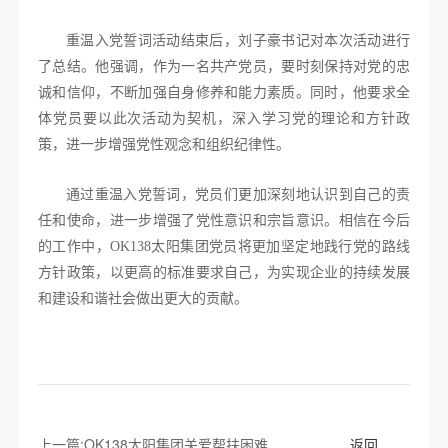
重温入党誓词活动结束后，刘子豪书记对本次活动进行
了总结。他强调，作为一名共产党员，要时刻保持对党的忠
诚和信仰，不断加强自身修养和能力素质。同时，他要求全
体党员要以此次活动为契机，深入学习党的理论和方针政
策，进一步增强党性观念和组织纪律性。
通过重温入党誓词，党员们更加深刻地认识到自己的责
任和使命，进一步增强了党性意识和宗旨意识。相信在今后
的工作中，OK138太阳集团党员将更加坚定地践行党的路线
方针政策，以更高的标准要求自己，为实现企业的持续发展
和建设和谐社会做出更大的贡献。
上一篇:OK138太阳集团关爱帮扶困难家庭
返回