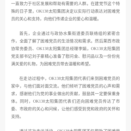
一直致力于社区发展和帮助有需要的人群。在建党节这个特
殊的日子里，OK138太阳集团决定以实际行动表达对困难党
员的关心和支持，向他们传递企业的爱心和温暖。
首先，企业通过与政协水集街道委员联络组的紧密合
作，全面了解了困难党员的生活情况和需求。然后莱西市政
协常务委员、OK138太阳集团总经理李娟，OK138太阳集团
党支部书记刘子豪精心准备了慰问金、慰问品以及一份份充
满关爱的礼物，为困难党员带去温暖和希望。
在走访过程中，OK138太阳集团代表们来到困难党员的
家中，与他们面对面交流。他们倾听了困难党员的心声和需
求，感谢他们为党的事业做出的贡献，鼓励其一定要保重身
体。同时，OK138太阳集团代表们还向困难党员传达了市
委、市政府的关心和问候，让他们感受到党和政府的关怀和
支持。