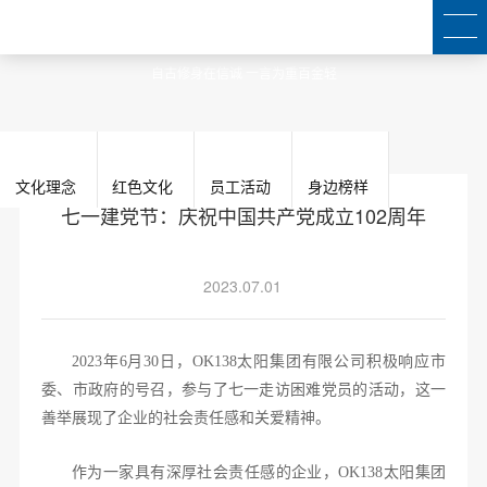
企业文化
自古修身在信诚 一言为重百金轻
文化理念
红色文化
员工活动
身边榜样
七一建党节：庆祝中国共产党成立102周年
2023.07.01
2023年6月30日，OK138太阳集团有限公司积极响应市
委、市政府的号召，参与了七一走访困难党员的活动，这一
善举展现了企业的社会责任感和关爱精神。
作为一家具有深厚社会责任感的企业，OK138太阳集团